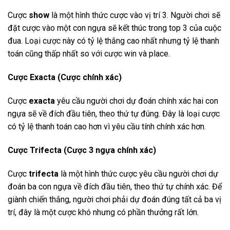
Cược
show
là một hình thức cược vào vị trí 3. Người chơi sẽ
đặt cược vào một con ngựa sẽ kết thúc trong top 3 của cuộc
đua. Loại cược này có tỷ lệ thắng cao nhất nhưng tỷ lệ thanh
toán cũng thấp nhất so với cược win và place.
Cược Exacta (Cược chính xác)
Cược
exacta
yêu cầu người chơi dự đoán chính xác hai con
ngựa sẽ về đích đầu tiên, theo thứ tự đúng. Đây là loại cược
có tỷ lệ thanh toán cao hơn vì yêu cầu tính chính xác hơn.
Cược Trifecta (Cược 3 ngựa chính xác)
Cược
trifecta
là một hình thức cược yêu cầu người chơi dự
đoán ba con ngựa về đích đầu tiên, theo thứ tự chính xác. Để
giành chiến thắng, người chơi phải dự đoán đúng tất cả ba vị
trí, đây là một cược khó nhưng có phần thưởng rất lớn.