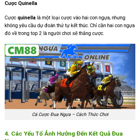
Cược Quinella
Cược
quinella
là một loại cược vào hai con ngựa, nhưng
không yêu cầu dự đoán thứ tự kết thúc. Chỉ cần hai con ngựa
đó về trong top 2 là người chơi sẽ thắng cược.
Cá Cược Đua Ngựa – Cách Thức Chơi
4.
Các Yếu Tố Ảnh Hưởng Đến Kết Quả Đua