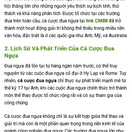
hội thắng lớn cho những người yêu thích sự kịch tính, thử
thách và khả năng phân tích. Được tổ chức tại các trường
đua trên toàn cầu, cá cược đua ngựa tại
link CM88
đã trở
thành một hoạt động giải trí không thể thiếu trong nhiều nền
văn hóa, đặc biệt là ở các quốc gia như Anh, Mỹ, và Australia.
2.
Lịch Sử Và Phát Triển Của Cá Cược Đua
Ngựa
Đua ngựa đã tồn tại từ hàng ngàn năm trước, có thể truy
nguyên từ các cuộc đua ngựa cổ đại ở Hy Lạp và Rome. Tuy
nhiên,
cá cược đua ngựa
chỉ thực sự phát triển mạnh mẽ từ
thế kỷ 17 tại Anh, khi các cuộc đua ngựa chính thức trở thành
môn thể thao được tổ chức rộng rãi và có sự tham gia của
công chúng.
Cá cược đua ngựa không chỉ là sự kết hợp giữa thể thao và
giải trí mà còn là một phần quan trọng trong nền kinh tế của
ngành công nghiệp đua ngựa. Các trường đua ngựa lớn như