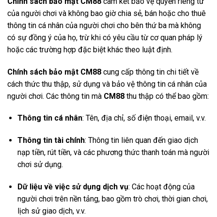
Chính sách bảo mật CM88
cam kết bảo vệ quyền riêng tư
của người chơi và không bao giờ chia sẻ, bán hoặc cho thuê
thông tin cá nhân của người chơi cho bên thứ ba mà không
có sự đồng ý của họ, trừ khi có yêu cầu từ cơ quan pháp lý
hoặc các trường hợp đặc biệt khác theo luật định.
Chính sách bảo mật CM88
cung cấp thông tin chi tiết về
cách thức thu thập, sử dụng và bảo vệ thông tin cá nhân của
người chơi. Các thông tin mà
CM88
thu thập có thể bao gồm:
Thông tin cá nhân
: Tên, địa chỉ, số điện thoại, email, v.v.
Thông tin tài chính
: Thông tin liên quan đến giao dịch
nạp tiền, rút tiền, và các phương thức thanh toán mà người
chơi sử dụng.
Dữ liệu về việc sử dụng dịch vụ
: Các hoạt động của
người chơi trên nền tảng, bao gồm trò chơi, thời gian chơi,
lịch sử giao dịch, v.v.