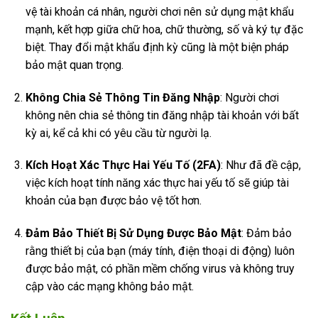
vệ tài khoản cá nhân, người chơi nên sử dụng mật khẩu
mạnh, kết hợp giữa chữ hoa, chữ thường, số và ký tự đặc
biệt. Thay đổi mật khẩu định kỳ cũng là một biện pháp
bảo mật quan trọng.
Không Chia Sẻ Thông Tin Đăng Nhập
: Người chơi
không nên chia sẻ thông tin đăng nhập tài khoản với bất
kỳ ai, kể cả khi có yêu cầu từ người lạ.
Kích Hoạt Xác Thực Hai Yếu Tố (2FA)
: Như đã đề cập,
việc kích hoạt tính năng xác thực hai yếu tố sẽ giúp tài
khoản của bạn được bảo vệ tốt hơn.
Đảm Bảo Thiết Bị Sử Dụng Được Bảo Mật
: Đảm bảo
rằng thiết bị của bạn (máy tính, điện thoại di động) luôn
được bảo mật, có phần mềm chống virus và không truy
cập vào các mạng không bảo mật.