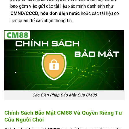
bao gồm việc gửi các tài liệu xác minh danh tính như
CMND/CCCD
,
hóa đơn điện nước
hoặc các tài liệu có
liên quan để xác nhận thông tin.
Các Biện Pháp Bảo Mật Của CM88
Chính Sách Bảo Mật CM88 Và Quyền Riêng Tư
Của Người Chơi