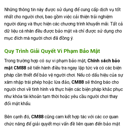
Những thông tin này được sử dụng để cung cấp dịch vụ tốt
nhất cho người chơi, bao gồm việc cải thiện trải nghiệm
người dùng và thực hiện các chương trình khuyến mãi. Tất cả
dữ liệu cá nhân đều được bảo mật và chỉ được sử dụng cho
mục đích mà người chơi đã đồng ý.
Quy Trình Giải Quyết Vi Phạm Bảo Mật
Trong trường hợp có sự vi phạm bảo mật,
Chính sách bảo
mật CM88
sẽ tiến hành điều tra ngay lập tức và có các biện
pháp cần thiết để bảo vệ người chơi. Nếu có dấu hiệu của sự
xâm nhập trái phép hoặc lừa đảo,
CM88
sẽ thông báo cho
người chơi về tình hình và thực hiện các biện pháp khắc phục
như khóa tài khoản tạm thời hoặc yêu cầu người chơi thay
đổi mật khẩu.
Bên cạnh đó,
CM88
cũng cam kết hợp tác với các cơ quan
chức năng để giải quyết mọi vấn đề liên quan đến bảo mật