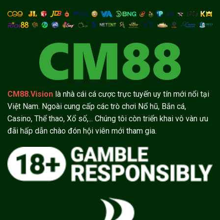
CM88.Vision
là nhà cái cá cược trực tuyến uy tín mới nổi tại
Việt Nam. Ngoài cung cấp các trò chơi Nổ hũ, Bắn cá,
Casino, Thể thao, Xổ số,... Chúng tôi còn triển khai vô vàn ưu
đãi hấp dẫn chào đón hội viên mới tham gia.