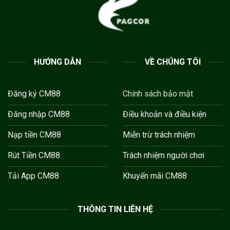
HƯỚNG DẪN
VỀ CHÚNG TÔI
Đăng ký CM88
Chính sách bảo mật
Đăng nhập CM88
Điều khoản và điều kiện
Nạp tiền CM88
Miễn trừ trách nhiệm
Rút Tiền CM88
Trách nhiệm người chơi
Tải App CM88
Khuyến mãi CM88
THÔNG TIN LIÊN HỆ