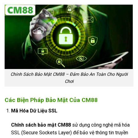
Chính Sách Bảo Mật CM88 – Đảm Bảo An Toàn Cho Người
Chơi
Các Biện Pháp Bảo Mật Của CM88
Mã Hóa Dữ Liệu SSL
Chính sách bảo mật CM88
sử dụng công nghệ mã hóa
SSL (Secure Sockets Layer) để bảo vệ thông tin truyền