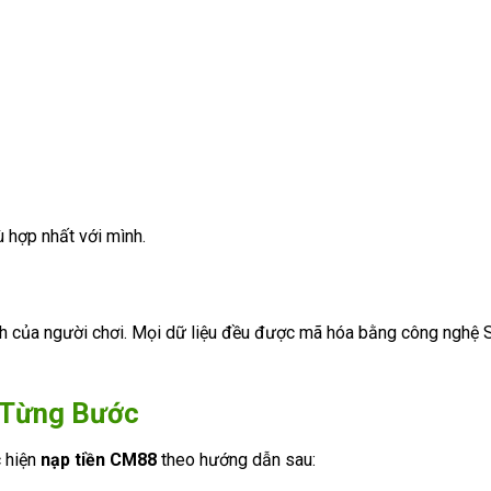
 hợp nhất với mình.
ch của người chơi. Mọi dữ liệu đều được mã hóa bằng công nghệ 
 Từng Bước
c hiện
nạp tiền CM88
theo hướng dẫn sau: