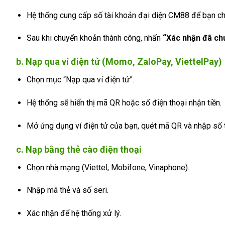
Hệ thống cung cấp số tài khoản đại diện CM88 để bạn ch
Sau khi chuyển khoản thành công, nhấn
“Xác nhận đã ch
b. Nạp qua ví điện tử (Momo, ZaloPay, ViettelPay)
Chọn mục “Nạp qua ví điện tử”.
Hệ thống sẽ hiển thị mã QR hoặc số điện thoại nhận tiền.
Mở ứng dụng ví điện tử của bạn, quét mã QR và nhập số t
c. Nạp bằng thẻ cào điện thoại
Chọn nhà mạng (Viettel, Mobifone, Vinaphone).
Nhập mã thẻ và số seri.
Xác nhận để hệ thống xử lý.