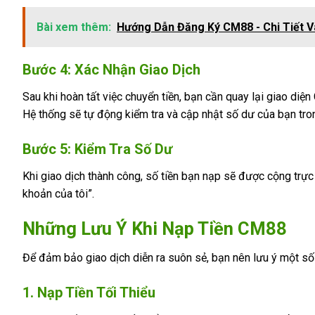
Bài xem thêm:
Hướng Dẫn Đăng Ký CM88 - Chi Tiết 
Bước 4: Xác Nhận Giao Dịch
Sau khi hoàn tất việc chuyển tiền, bạn cần quay lại giao di
Hệ thống sẽ tự động kiểm tra và cập nhật số dư của bạn tron
Bước 5: Kiểm Tra Số Dư
Khi giao dịch thành công, số tiền bạn nạp sẽ được cộng trực t
khoản của tôi”.
Những Lưu Ý Khi
Nạp Tiền CM88
Để đảm bảo giao dịch diễn ra suôn sẻ, bạn nên lưu ý một số
1.
Nạp Tiền Tối Thiểu