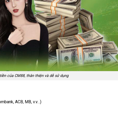
tiền của CM88, thân thiện và dễ sử dụng
ombank, ACB, MB, v.v…)