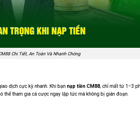
M88 Chi Tiết, An Toàn Và Nhanh Chóng
iao dịch cực kỳ nhanh. Khi bạn
nạp tiền CM88
, chỉ mất từ 1–3 ph
 có thể tham gia cá cược ngay lập tức mà không bị gián đoạn.