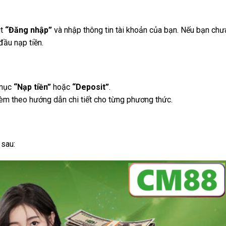
út
“Đăng nhập”
và nhập thông tin tài khoản của bạn. Nếu bạn chưa
đầu nạp tiền.
 mục
“Nạp tiền”
hoặc
“Deposit”
.
, kèm theo hướng dẫn chi tiết cho từng phương thức.
 sau: