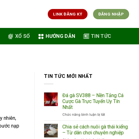
LINK ĐĂNG KÝ
ĐĂNG NHẬP
XỔ SỐ
HƯỚNG DẪN
TIN TỨC
TIN TỨC MỚI NHẤT
Đá gà SV388 – Nền Tảng Cá
Cược Gà Trực Tuyến Uy Tín
Nhất
ở
Chức năng bình luận bị tắt
y nhiên,
Đá
gà
 bước nạp
Chia sẻ cách nuôi gà thái kiểng
SV388
– Từ dân chơi chuyên nghiệp
–