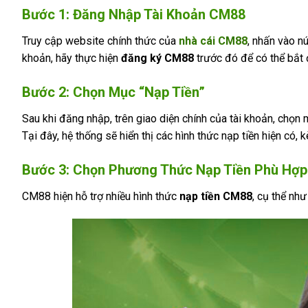
Bước 1: Đăng Nhập Tài Khoản CM88
Truy cập website chính thức của
nhà cái CM88
, nhấn vào n
khoản, hãy thực hiện
đăng ký CM88
trước đó để có thể bắt 
Bước 2: Chọn Mục “Nạp Tiền”
Sau khi đăng nhập, trên giao diện chính của tài khoản, chọn
Tại đây, hệ thống sẽ hiển thị các hình thức nạp tiền hiện có
Bước 3: Chọn Phương Thức Nạp Tiền Phù Hợp
CM88 hiện hỗ trợ nhiều hình thức
nạp tiền CM88
, cụ thể như