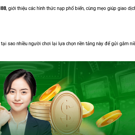
M88
, giới thiệu các hình thức nạp phổ biến, cùng mẹo giúp giao dịc
 tại sao nhiều người chơi lại lựa chọn nền tảng này để gửi gắm ni