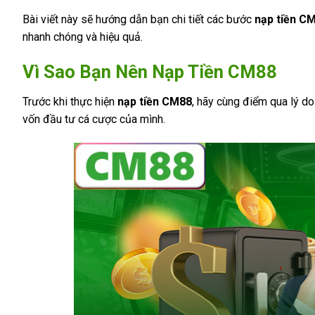
Bài viết này sẽ hướng dẫn bạn chi tiết các bước
nạp tiền C
nhanh chóng và hiệu quả.
Vì Sao Bạn Nên
Nạp Tiền CM88
Trước khi thực hiện
nạp tiền CM88
, hãy cùng điểm qua lý do
vốn đầu tư cá cược của mình.