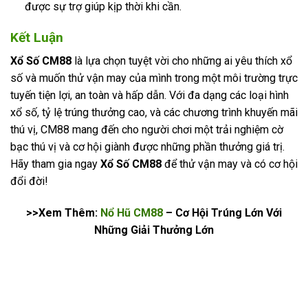
được sự trợ giúp kịp thời khi cần.
Kết Luận
Xổ Số CM88
là lựa chọn tuyệt vời cho những ai yêu thích xổ
số và muốn thử vận may của mình trong một môi trường trực
tuyến tiện lợi, an toàn và hấp dẫn. Với đa dạng các loại hình
xổ số, tỷ lệ trúng thưởng cao, và các chương trình khuyến mãi
thú vị, CM88 mang đến cho người chơi một trải nghiệm cờ
bạc thú vị và cơ hội giành được những phần thưởng giá trị.
Hãy tham gia ngay
Xổ Số CM88
để thử vận may và có cơ hội
đổi đời!
>>Xem Thêm:
Nổ Hũ CM88
– Cơ Hội Trúng Lớn Với
Những Giải Thưởng Lớn