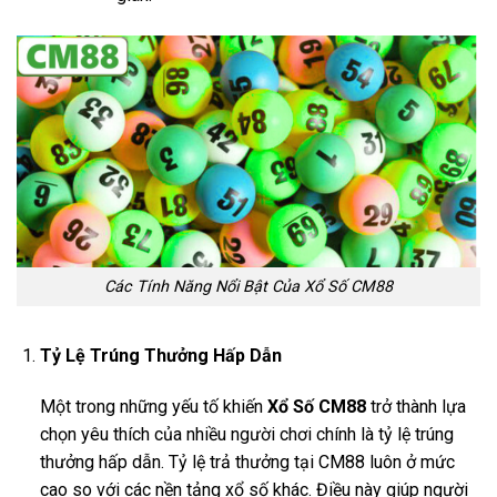
Các Tính Năng Nổi Bật Của Xổ Số CM88
Tỷ Lệ Trúng Thưởng Hấp Dẫn
Một trong những yếu tố khiến
Xổ Số CM88
trở thành lựa
chọn yêu thích của nhiều người chơi chính là tỷ lệ trúng
thưởng hấp dẫn. Tỷ lệ trả thưởng tại CM88 luôn ở mức
cao so với các nền tảng xổ số khác. Điều này giúp người