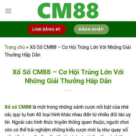
Skip
to
content
LINK ĐĂNG KÝ
ĐĂNG NHẬP
Trang chủ
»
Xổ Số CM88 – Cơ Hội Trúng Lớn Với Những Giải
Thưởng Hấp Dẫn
Xổ Số CM88 – Cơ Hội Trúng Lớn Với
Những Giải Thưởng Hấp Dẫn
Xổ số CM88
là một trong những sảnh cược nổi bật của nhà
cái, quy tụ hơn 40 loại hình khác nhau đến từ nhiều đối tác uy
tín. Ngoài các hình thức truyền thống quen thuộc, người chơi
còn có thể trải nghiệm những kiểu cược mới lạ như quay số