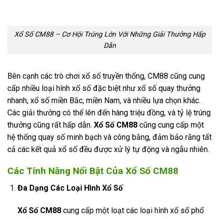
Xổ Số CM88 – Cơ Hội Trúng Lớn Với Những Giải Thưởng Hấp
Dẫn
Bên cạnh các trò chơi xổ số truyền thống, CM88 cũng cung
cấp nhiều loại hình xổ số đặc biệt như xổ số quay thưởng
nhanh, xổ số miền Bắc, miền Nam, và nhiều lựa chọn khác.
Các giải thưởng có thể lên đến hàng triệu đồng, và tỷ lệ trúng
thưởng cũng rất hấp dẫn.
Xổ Số CM88
cũng cung cấp một
hệ thống quay số minh bạch và công bằng, đảm bảo rằng tất
cả các kết quả xổ số đều được xử lý tự động và ngẫu nhiên.
Các Tính Năng Nổi Bật Của Xổ Số CM88
Đa Dạng Các Loại Hình Xổ Số
Xổ Số CM88
cung cấp một loạt các loại hình xổ số phổ