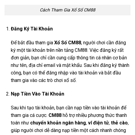
Cách Tham Gia Xổ Số CM88
Đăng Ký Tài Khoản
Để bắt đầu tham gia
Xổ Số CM88
, người chơi cần đăng
ký một tài khoản trên nền tảng CM88. Việc đăng ký rất
đơn giản, bạn chỉ cần cung cấp thông tin cá nhân cơ bản
như tên, địa chỉ email và mật khẩu. Sau khi đăng ký thành
công, bạn có thể đăng nhập vào tài khoản và bắt đầu
tham gia vào các trò chơi xổ số.
Nạp Tiền Vào Tài Khoản
Sau khi tạo tài khoản, bạn cần nạp tiền vào tài khoản để
tham gia cá cược.
CM88
hỗ trợ nhiều phương thức thanh
toán như
chuyển khoản ngân hàng
,
ví điện tử
,
thẻ cào
,
giúp người chơi dễ dàng nạp tiền một cách nhanh chóng