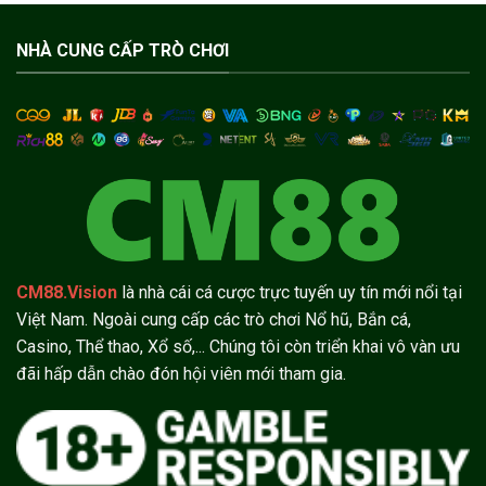
NHÀ CUNG CẤP TRÒ CHƠI
CM88.Vision
là nhà cái cá cược trực tuyến uy tín mới nổi tại
Việt Nam. Ngoài cung cấp các trò chơi Nổ hũ, Bắn cá,
Casino, Thể thao, Xổ số,... Chúng tôi còn triển khai vô vàn ưu
đãi hấp dẫn chào đón hội viên mới tham gia.